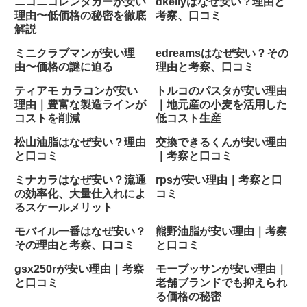
ニコニコレンタカーが安い
dkellyはなぜ安い？理由と
理由〜低価格の秘密を徹底
考察、口コミ
解説
ミニクラブマンが安い理
edreamsはなぜ安い？その
由〜価格の謎に迫る
理由と考察、口コミ
ティアモ カラコンが安い
トルコのパスタが安い理由
理由｜豊富な製造ラインが
｜地元産の小麦を活用した
コストを削減
低コスト生産
松山油脂はなぜ安い？理由
交換できるくんが安い理由
と口コミ
｜考察と口コミ
ミナカラはなぜ安い？流通
rpsが安い理由｜考察と口
の効率化、大量仕入れによ
コミ
るスケールメリット
モバイル一番はなぜ安い？
熊野油脂が安い理由｜考察
その理由と考察、口コミ
と口コミ
gsx250rが安い理由｜考察
モーブッサンが安い理由｜
と口コミ
老舗ブランドでも抑えられ
る価格の秘密