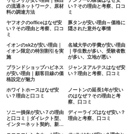
リセンザが安い理由｜独自
デンソーの株価はなぜ安
の流通ネットワーク、原材
い？その理由と考察、口コ
料の調達方法
ミ
ヤフオクのofficeはなぜ安
豚タンが安い理由～価格に
い？その理由と考察、口コ
隠された意外な事情
ミ
イオンのsk2が安い理由｜
名城大学の学費が安い理由
イオン限定の特別割引を実
｜学生数が多い、受験者数
施
が多い、立地が悪い
ブランドショップハピネス
ジャンヌアルテスはなぜ安
が安い理由｜顧客目線の価
い？理由と考察、口コミ
格設定が魅力
ホワイトホースはなぜ安
ノートンの延長1年が安い
い？理由と口コミ
のはなぜ？その理由と考
察、口コミ
ソニー損保が安い７の理由
ディーライズはなぜ安い？
と口コミ｜ダイレクト型、
理由と考察、口コミ
インターネット契約、新規
契約、割引