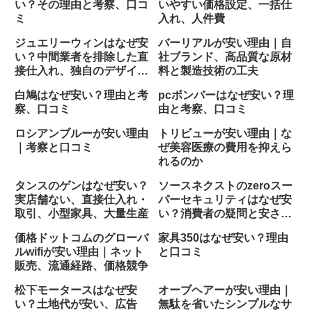
い？その理由と考察、口コ
いやすい価格設定、一括仕
ミ
入れ、人件費
ジュエリーウィンはなぜ安
バーリアルが安い理由｜自
い？中間業者を排除した直
社ブランド、高品質な原材
接仕入れ、独自のデザイン
料と製造技術の工夫
と製造体制
白鳩はなぜ安い？理由と考
pcボンバーはなぜ安い？理
察、口コミ
由と考察、口コミ
ロシアンブルーが安い理由
トリビューが安い理由｜な
｜考察と口コミ
ぜ美容医療の費用を抑えら
れるのか
タンスのゲンはなぜ安い？
ソースネクストのzeroスー
実店舗ない、直接仕入れ・
パーセキュリティはなぜ安
取引、小型家具、大量生産
い？消費者の疑問と安さの
理由
価格ドットコムのグローバ
家具350はなぜ安い？理由
ルwifiが安い理由｜ネット
と口コミ
販売、流通経路、価格競争
松下モータースはなぜ安
オーブヘアーが安い理由｜
い？土地代が安い、広告
無駄を省いたシンプルなサ