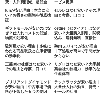
費・人件費削減、超低金利
ービス提供
ローン
funが安い理由！本当に安
セルレはなぜ安い？その理
い？お得さの実態を徹底検
由と考察、口コミ
証
ギフトモールが安いのはな
cettire（セタイア）はなぜ
ぜ？仕入れコストの低減、
安い？大量購入割引、関税
物流の効率化
込み、送料無料、直接仕入
れ
駿河屋が安い理由｜多岐に
鶏肉 ふりそでが安い理由
わたる商品取扱と在庫管理
｜下処理が簡単で手間がか
の効率化
からない
三菱ufjの株価はなぜ安い？
リグロはなぜ安い？大手製
その理由と考察、口コミ
薬会社の技術力、効率的な
生産体制
ブリリアントダイヤモンド
ラックラックが安い理由｜
が安い理由｜中古市場で価
大量仕入れの効果、特売・
格が下落した五つの要因
セールの活用