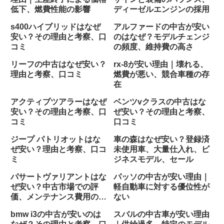
低下、燃費性能の影響
ディーゼルエンジンの採用
s400ハイブリッドはなぜ
アルファードの中古が安い
安い？その理由と考察、口
のはなぜ？モデルチェンジ
コミ
の頻度、維持費の高さ
リーフの中古はなぜ安い？
rx-8が安い理由｜壊れる、
理由と考察、口コミ
燃費が悪い、競合車種の存
在
アクティブツアラーはなぜ
ベンツvクラスの中古はな
安い？その理由と考察、口
ぜ安い？その理由と考察、
コミ
口コミ
ジープ パトリオットはな
車の森はなぜ安い？登録済
ぜ安い？理由と考察、口コ
未使用車、大量仕入れ、ビ
ミ
ジネスモデル、セール
パサートヴァリアントはな
パッソの中古が安い理由｜
ぜ安い？中古市場での評
軽自動車に対する優位性が
価、メンテナンス費用の懸
ない
念
bmw i3の中古が安いのは
スバルの中古車が安い理由