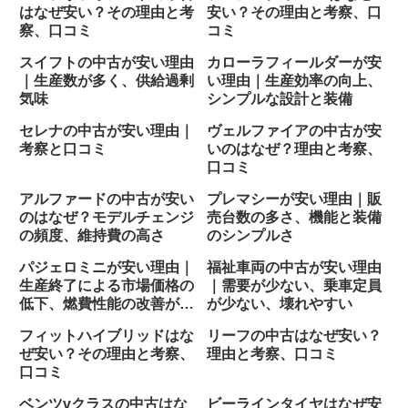
はなぜ安い？その理由と考
安い？その理由と考察、口
察、口コミ
コミ
スイフトの中古が安い理由
カローラフィールダーが安
｜生産数が多く、供給過剰
い理由｜生産効率の向上、
気味
シンプルな設計と装備
セレナの中古が安い理由｜
ヴェルファイアの中古が安
考察と口コミ
いのはなぜ？理由と考察、
口コミ
アルファードの中古が安い
プレマシーが安い理由｜販
のはなぜ？モデルチェンジ
売台数の多さ、機能と装備
の頻度、維持費の高さ
のシンプルさ
パジェロミニが安い理由｜
福祉車両の中古が安い理由
生産終了による市場価格の
｜需要が少ない、乗車定員
低下、燃費性能の改善が少
が少ない、壊れやすい
なかった？
フィットハイブリッドはな
リーフの中古はなぜ安い？
ぜ安い？その理由と考察、
理由と考察、口コミ
口コミ
ベンツvクラスの中古はな
ビーラインタイヤはなぜ安