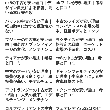
cx5の中古が安い理由｜デ
ekワゴンが安い理由｜考察
ザイン変更による影響、高
と口コミ
い新車販売台数
パッソの中古が安い理由｜
中古のライズが安い理由｜
軽自動車に対する優位性が
コンパクトSUV市場の競
ない
争、軽量ボディとエンジン
サイズ
プジョーの中古車が安い理
ラクティスが安い理由｜価
由｜知名度とブランドイメ
格設定の戦略、ターゲット
ージの変化、メンテナンス
市場の明確化、コスパ
コスト
ティアナが安い理由｜考察
cx8の中古が安い理由｜考
と口コミ
察と口コミ
中古のフーガが安い理由｜
ギャランフォルティスが安
燃費があまり良くない、維
い理由｜生産終了による中
持費が高い、モデルチェン
古車価格の下落
ジ
アウトランダーの中古が安
エクシーガが安い理由｜考
い理由｜人気の低下、モデ
察と口コミ
ルチェンジ、メンテナンス
費用
ゴルフヴァリアントの中古
フェアレディz z32はなぜ