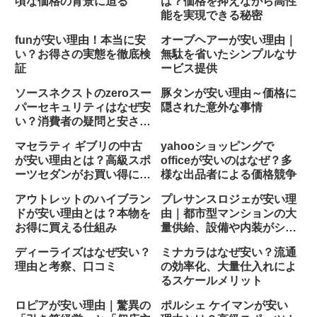
頃な価格の背景に迫る
は？価格を抑えながら高性
能を実現できる秘密
funが安い理由！本当に安
オーブヘアーが安い理由｜
い？お得さの実態を徹底検
無駄を省いたシンプルなサ
証
ービス提供
ソースネクストのzeroスー
豚タンが安い理由～価格に
パーセキュリティはなぜ安
隠された意外な事情
い？消費者の疑問と安さの
理由
マセラティ ギブリの中古
yahooショッピングで
が安い理由とは？高級スポ
officeが安いのはなぜ？多
ーツセダンがお買い得にな
様な出品者による価格競争
る背景
アウトレットのハイブラン
プレサンスロジェが安い理
ドが安い理由とは？本物を
由｜都市型マンションの大
お得に買える仕組み
量供給、設備や内装がシン
プル
ディーライズはなぜ安い？
ミナカラはなぜ安い？流通
理由と考察、口コミ
の効率化、大量仕入れによ
るスケールメリット
ロピアが安い理由｜驚異の
ポルシェ ケイマンが安い