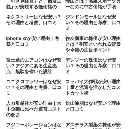
「引き算経営」と「個店主
理由とは？高級スポーツカ
義」が実現する低価格の秘
ーなのに中古価格が手頃な
密
背景
ネクストリーはなぜ安い？
ジンドンモールはなぜ安
その理由と考察、口コミ
い？その理由と考察、口コ
ミ
iphone xrが安い理由｜考
住友商事の株価が安い理由
察と口コミ
とは？割安といわれる背景
や今後の注目ポイント
富士通のエアコンはなぜ安
デンソーの株価はなぜ安
い？アジアにある生産拠
い？その理由と考察、口コ
点、無駄を省いた設計
ミ
ユニクロフラワーはなぜ安
スッパイ大作戦が安い理由
い？その理由と考察、口コ
｜量と流通を活かしたコス
ミ
トカット術
人力引越社が安い理由｜大
松山油脂はなぜ安い？理由
手企業に比べた運営コスト
と口コミ
の低さ
フジコーポレーションはな
アステラス製薬の株価が安