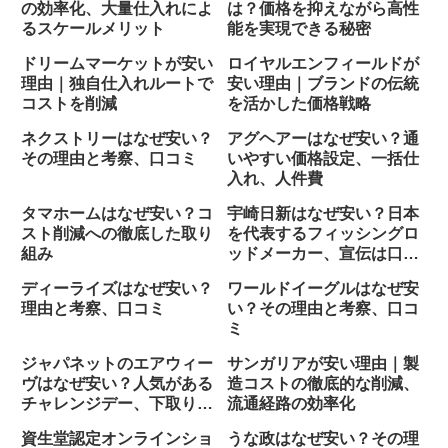
の効率化、大量仕入れによ
は？価格を抑えながら高性
るスケールメリット
能を実現できる秘密
ドリームマーケットが安い
ロイヤルエンフィールドが
理由｜独自仕入れルートで
安い理由｜ブランドの伝統
コストを削減
を活かした価格戦略
ネクストリーはなぜ安い？
アグヘアーはなぜ安い？通
その理由と考察、口コミ
いやすい価格設定、一括仕
入れ、人件費
タマホームはなぜ安い？コ
宇崎日新はなぜ安い？日本
スト削減への徹底した取り
を代表するフィッシングロ
組み
ッドメーカー、宣伝は口コ
ミが命
ディーライズはなぜ安い？
ワールドイーグルはなぜ安
理由と考察、口コミ
い？その理由と考察、口コ
ミ
ジャパネットのエアウィー
サンガリアが安い理由｜製
ヴはなぜ安い？人気がある
造コストの徹底的な削減、
チャレンジデー、下取りセ
流通経路の効率化
ールデー
資生堂認定オンラインショ
うな政はなぜ安い？その理