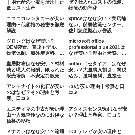
｜地元産の小麦を活用した
ぜ？仕入れコストの低減、
低コスト生産
物流の効率化
ニコニコレンタカーが安い
xpriceはなぜ安い？実店舗
理由〜低価格の秘密を徹底
ない、船橋物流センター、
解説
佐川急便拠点が併設
グロングはなぜ安い？
microsoft office
OEM製造、直販モデル、
professional plus 2021は
物流体制、海外産原料、シ
なぜ安い？理由と考察、口
ンプル
コミ
皇居財布はなぜ安い？材料
cettire（セタイア）はなぜ
費と職人の報酬、限られた
安い？大量購入割引、関税
販売場所、不安定な販売
込み、送料無料、直接仕入
れ
アンモナイトの化石が安い
rpsが安い理由｜考察と口
のはなぜ？その理由と考
コミ
察、口コミ
エスティマの中古が安い理
アクオスセンス5gはなぜ安
由〜人気車種なのにお得な
い？理由と考察、口コミ
価格の秘密
ミナカラはなぜ安い？流通
TCLテレビが安い理由と