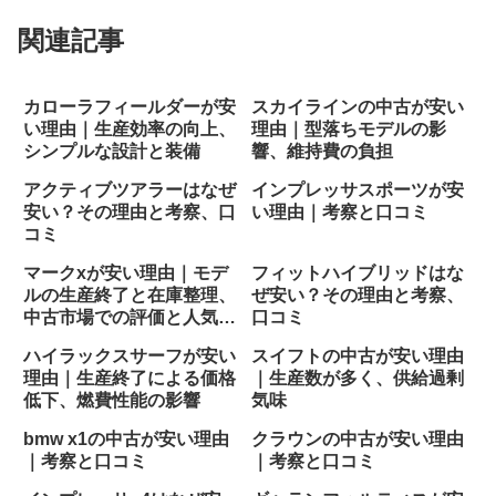
関連記事
カローラフィールダーが安
スカイラインの中古が安い
い理由｜生産効率の向上、
理由｜型落ちモデルの影
シンプルな設計と装備
響、維持費の負担
アクティブツアラーはなぜ
インプレッサスポーツが安
安い？その理由と考察、口
い理由｜考察と口コミ
コミ
マークxが安い理由｜モデ
フィットハイブリッドはな
ルの生産終了と在庫整理、
ぜ安い？その理由と考察、
中古市場での評価と人気の
口コミ
変動
ハイラックスサーフが安い
スイフトの中古が安い理由
理由｜生産終了による価格
｜生産数が多く、供給過剰
低下、燃費性能の影響
気味
bmw x1の中古が安い理由
クラウンの中古が安い理由
｜考察と口コミ
｜考察と口コミ