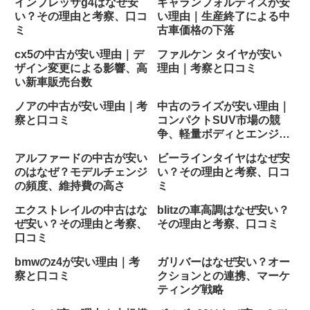
インプレッサg4はなぜ安
ギャランフォルティスが安
い？その理由と考察、口コ
い理由｜生産終了による中
ミ
古車価格の下落
cx5の中古が安い理由｜デ
ファルケン タイヤが安い
ザイン変更による影響、高
理由｜考察と口コミ
い新車販売台数
ノアの中古が安い理由｜考
中古のライズが安い理由｜
察と口コミ
コンパクトSUV市場の競
争、軽量ボディとエンジン
サイズ
アルファードの中古が安い
ビーラインタイヤはなぜ安
のはなぜ？モデルチェンジ
い？その理由と考察、口コ
の頻度、維持費の高さ
ミ
エクストレイルの中古はな
blitzの車高調はなぜ安い？
ぜ安い？その理由と考察、
その理由と考察、口コミ
口コミ
bmwのz4が安い理由｜考
ガリバーはなぜ安い？オー
察と口コミ
クションとの連携、マーケ
ティング戦略